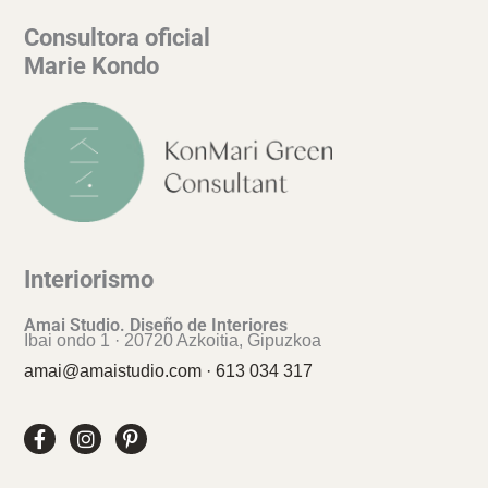
Consultora oficial
Marie Kondo
Interiorismo
Amai Studio. Diseño de Interiores
Ibai ondo 1 · 20720 Azkoitia, Gipuzkoa
amai@amaistudio.com · 613 034 317
F
I
P
a
n
i
c
s
n