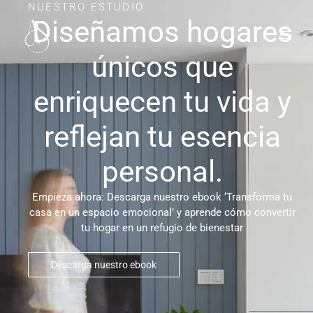
Ir
NUESTRO ESTUDIO
Diseñamos hogares
al
contenido
únicos que
enriquecen tu vida y
reflejan tu esencia
personal.
Empieza ahora: Descarga nuestro ebook ‘Transforma tu
casa en un espacio emocional’ y aprende cómo convertir
tu hogar en un refugio de bienestar
Descarga nuestro ebook